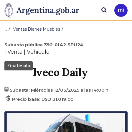
Pasar al contenido principal
Presidencia
Buscar
Ir
a
de
Mi
…
Ventas Bienes Muebles
Arg
la
Tipo
Subasta pública 392-0142-SPU24
Nación
Venta | Vehículo
Estado
Finalizado
Iveco Daily
Fecha
Precio
Subasta:
Miércoles 12/03/2025
a las
14:00 h
base
Precio base: USD 31.019,00
A
S
n
i
t
g