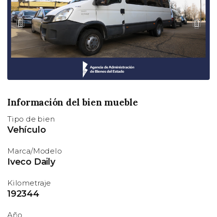
e
u
r
i
i
e
o
n
r
t
e
Información del bien mueble
Tipo de bien
Vehículo
Marca/Modelo
Iveco Daily
Kilometraje
192344
Año