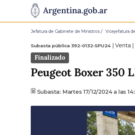
Pasar al contenido principal
Presidencia
de
Jefatura de Gabinete de Ministros
Vicejefatura d
la
Tipo
Venta |
Subasta pública 392-0132-SPU24
Nación
Estado
Finalizado
Peugeot Boxer 350 
Fecha
Precio
Subasta:
Martes 17/12/2024
a las
14:
base
A
n
t