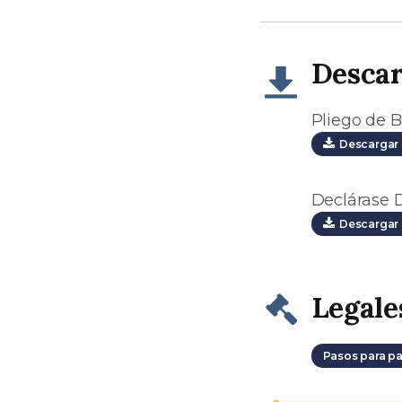
Desca
Pliego de B
Descargar 
Declárase D
Descargar 
Legale
Pasos para pa