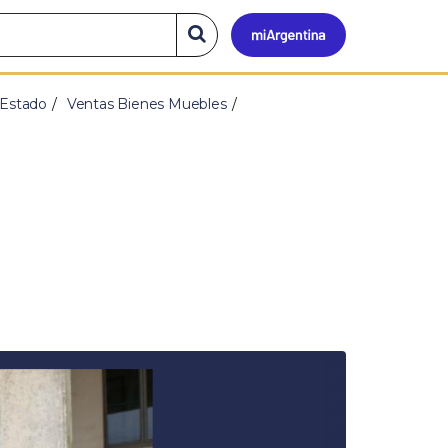
Mi
Buscar
en
el
Argen
sitio
 Estado
Ventas Bienes Muebles
S
i
g