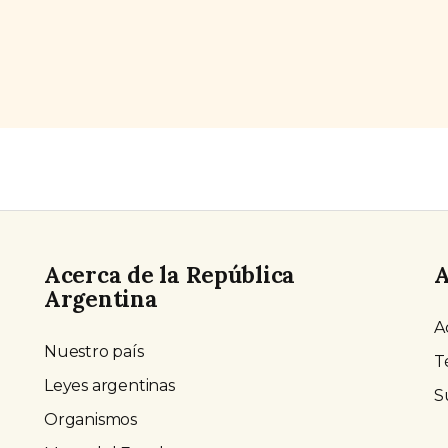
s.
Acerca de la República
A
Argentina
A
Nuestro país
T
Leyes argentinas
S
Organismos