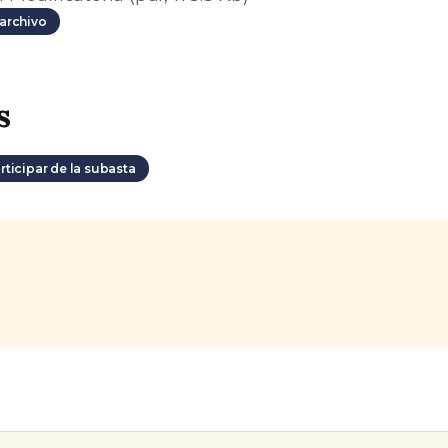
archivo
s
rticipar de la subasta
s.