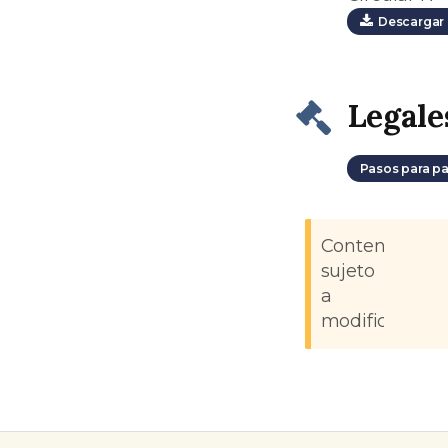
Descargar 
Legale
Pasos para pa
Contenido
sujeto
a
modificacione