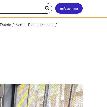
Mi
Buscar
en
el
Argen
sitio
 Estado
Ventas Bienes Muebles
S
i
g