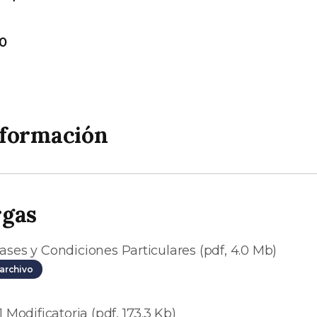
0
nformación
rgas
ases y Condiciones Particulares (pdf, 4.0 Mb)
archivo
1 Modificatoria (pdf, 173.3 Kb)