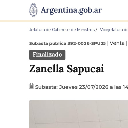
Pasar al contenido principal
Presidencia
de
Jefatura de Gabinete de Ministros
Vicejefatura d
la
Tipo
Venta |
Subasta pública 392-0026-SPU25
Nación
Estado
Finalizado
Zanella Sapucai
Fecha
Precio
Subasta:
Jueves 23/07/2026
a las
14
base
A
n
t