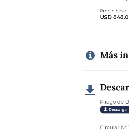
Precio base
USD 848,0
Más i
Desca
Pliego de B
Descargar 
Circular Nº 