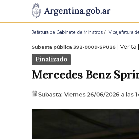
Pasar al contenido principal
Presidencia
de
Jefatura de Gabinete de Ministros
Vicejefatura d
la
Tipo
Venta 
Subasta pública 392-0009-SPU26
Nación
Estado
Finalizado
Mercedes Benz Spri
Fecha
Precio
Subasta:
Viernes 26/06/2026
a las
1
base
A
n
t