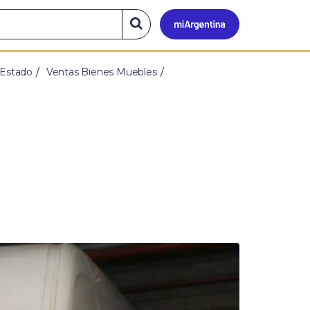
Mi
Buscar
en
el
Argen
sitio
 Estado
Ventas Bienes Muebles
S
i
g