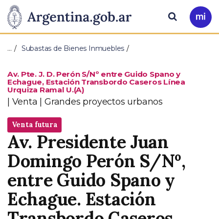
Pasar al contenido principal
Presidencia
Buscar
Ir
a
de
Mi
…
Subastas de Bienes Inmuebles
Arg
la
Av. Pte. J. D. Perón S/Nº entre Guido Spano y
Echague, Estación Transbordo Caseros Línea
Nación
Urquiza Ramal U.(A)
Tipo
Venta | Grandes proyectos urbanos
Estado
Venta futura
Dirección
Av. Presidente Juan
Domingo Perón S/Nº,
entre Guido Spano y
Echague. Estación
Transbordo Caseros,