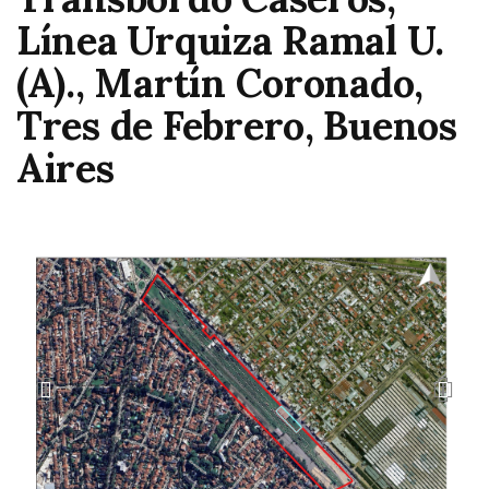
Línea Urquiza Ramal U.
(A)., Martín Coronado,
Tres de Febrero, Buenos
Aires
A
S
n
i
t
g
e
u
r
i
i
e
o
n
r
t