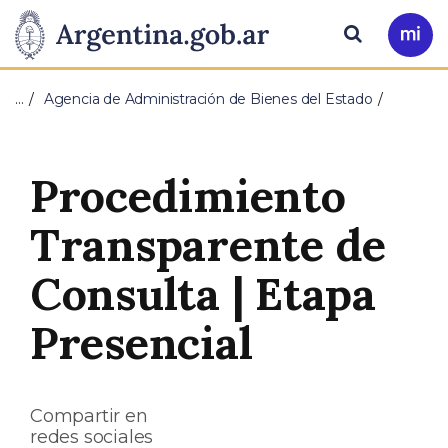
Pasar al contenido principal
Presidencia
Buscar
Ir
a
de
Mi
…
Agencia de Administración de Bienes del Estado
Arg
la
Nación
Procedimiento
Transparente de
Consulta | Etapa
Presencial
Compartir en
redes sociales