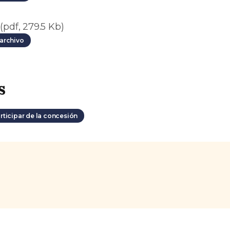
(pdf, 279.5 Kb)
archivo
s
rticipar de la concesión
s.