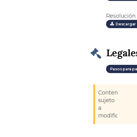
Resolución 
Descargar 
Legale
Pasos para pa
Contenido
sujeto
a
modificacione