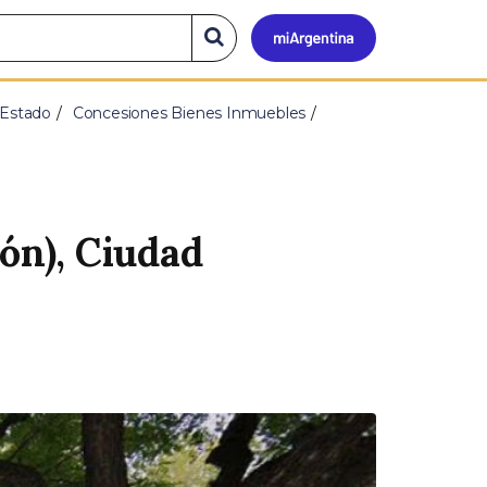
Mi
Buscar
en
el
Argen
sitio
 Estado
Concesiones Bienes Inmuebles
ión), Ciudad
S
i