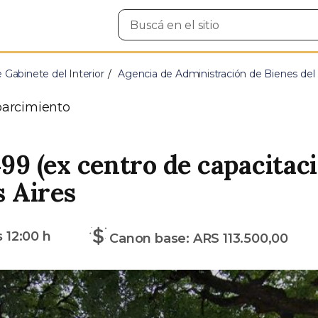
Buscar
en
el
sitio
e Gabinete del Interior
Agencia de Administración de Bienes del
arcimiento
499 (ex centro de capacitac
 Aires
s
12:00 h
Canon base: ARS 113.500,00