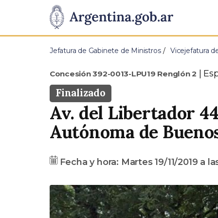
Pasar al contenido principal
Presidencia
de
Jefatura de Gabinete de Ministros
Vicejefatura d
la
Tipo
Esp
Concesión 392-0013-LPU19 Renglón 2
Nación
Estado
Finalizado
Av. del Libertador 4
Dirección
Autónoma de Buenos
Fecha
Precio
Fecha y hora:
Martes 19/11/2019
a la
base
A
n