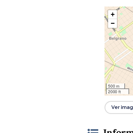
+
−
500 m
2000 ft
Ver image
Inform