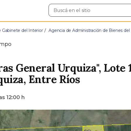
Buscar
en
el
sitio
e Gabinete del Interior
Agencia de Administración de Bienes del
o
mpo
as General Urquiza", Lote 
uiza, Entre Ríos
las
12:00 h