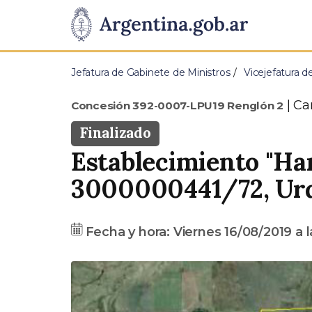
Pasar al contenido principal
Presidencia
de
Jefatura de Gabinete de Ministros
Vicejefatura d
la
Tip
Ca
Concesión 392-0007-LPU19 Renglón 2
Nación
Estado
Finalizado
Establecimiento "Har
Dirección
3000000441/72, Urq
Fecha
Fecha y hora:
Viernes 16/08/2019
a 