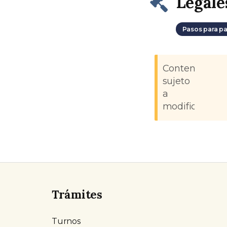
Legale
Pasos para pa
Contenido
sujeto
a
modificacione
Trámites
Turnos