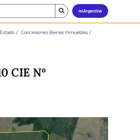
Mi
Buscar
en
el
Argen
sitio
 Estado
Concesiones Bienes Inmuebles
10 CIE Nº