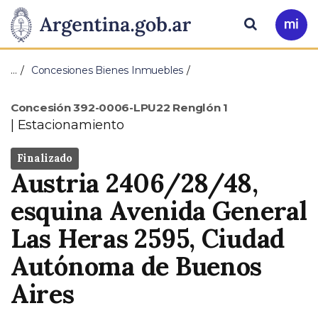
Pasar al contenido principal
Presidencia
Buscar
Ir
a
de
Mi
…
Concesiones Bienes Inmuebles
Arg
la
Tipo
Concesión 392-0006-LPU22 Renglón 1
Nación
Estacionamiento
Estado
Finalizado
Dirección
Austria 2406/28/48,
esquina Avenida General
Las Heras 2595, Ciudad
Autónoma de Buenos
Aires