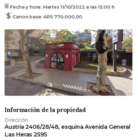
Fecha
Precio
Fecha y hora:
Martes 11/10/2022
a las
12:00 h
base
Canon base: ARS 770.000,00
A
S
n
i
t
g
e
u
r
i
i
e
o
n
r
t
e
Información de la propiedad
Dirección
Austria 2406/28/48, esquina Avenida General
Las Heras 2595