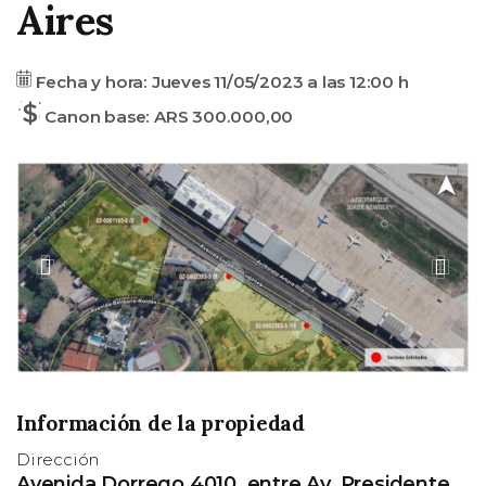
Aires
Fecha
Precio
Fecha y hora:
Jueves 11/05/2023
a las
12:00 h
base
Canon base: ARS 300.000,00
A
S
n
i
t
g
e
u
r
i
i
e
o
n
r
t
e
Información de la propiedad
Dirección
Avenida Dorrego 4010, entre Av. Presidente