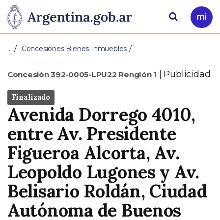
Pasar al contenido principal
Presidencia
Buscar
Ir
a
de
Mi
…
Concesiones Bienes Inmuebles
Arg
la
Tipo
Publicidad
Concesión 392-0005-LPU22 Renglón 1
Nación
Estado
Finalizado
Dirección
Avenida Dorrego 4010,
entre Av. Presidente
Figueroa Alcorta, Av.
Leopoldo Lugones y Av.
Belisario Roldán, Ciudad
Autónoma de Buenos