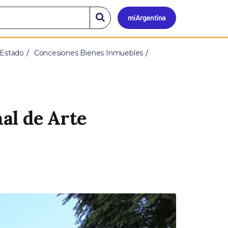
Mi
Buscar
en
el
Argen
sitio
 Estado
Concesiones Bienes Inmuebles
al de Arte
S
i