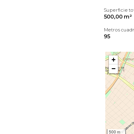
Superficie to
500,00 m²
Metros cuadr
95
+
−
500 m