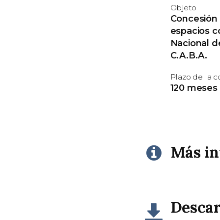
Objeto
Concesión 
espacios c
Nacional d
C.A.B.A.
Plazo de la 
120 meses
Más i
Desca