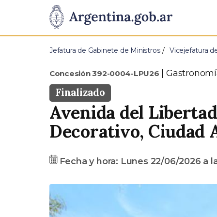
Pasar al contenido principal
Presidencia
de
Jefatura de Gabinete de Ministros
Vicejefatura d
la
Tipo
Gastronomí
Concesión 392-0004-LPU26
Nación
Estado
Finalizado
Avenida del Libertad
Dirección
Decorativo, Ciudad 
Fecha
Precio
Fecha y hora:
Lunes 22/06/2026
a l
base
A
n