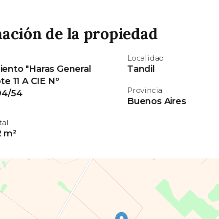
ación de la propiedad
Localidad
iento "Haras General
Tandil
ote 11 A CIE Nº
Provincia
94/54
Buenos Aires
tal
2 m²