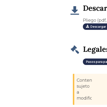
Desca
Pliego (pdf,
Descargar 
Legale
Pasos para pa
Contenido
sujeto
a
modificacione