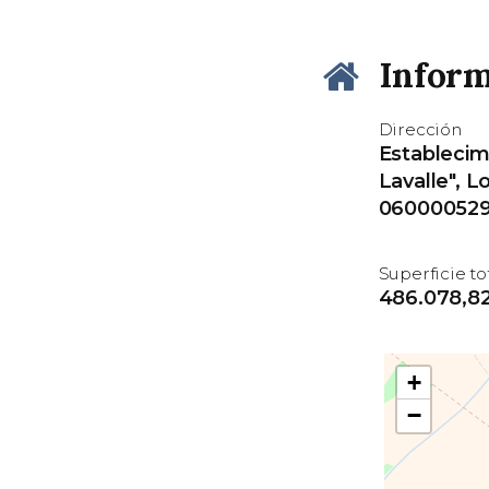
Inform
Dirección
Establecim
Lavalle", L
06000052
Superficie to
486.078,8
+
−