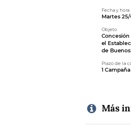
Fecha y hora
Martes 25/0
Objeto
Concesión d
el Establec
de Buenos 
Plazo de la 
1 Campaña 
Más i