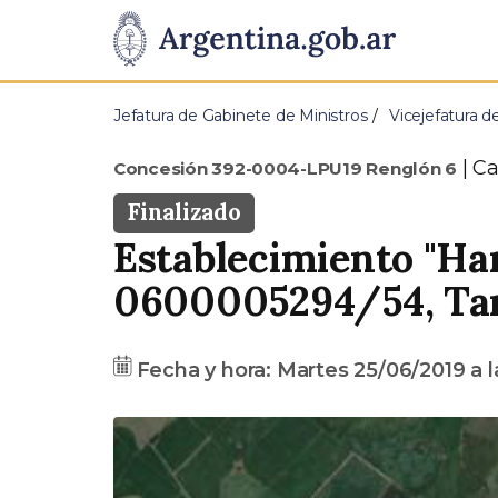
Pasar al contenido principal
Presidencia
de
Jefatura de Gabinete de Ministros
Vicejefatura d
la
Tip
C
Concesión 392-0004-LPU19 Renglón 6
Nación
Estado
Finalizado
Establecimiento "Har
Dirección
0600005294/54, Tan
Fecha
Fecha y hora:
Martes 25/06/2019
a l