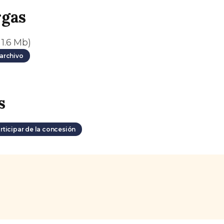
rgas
 1.6 Mb)
archivo
s
rticipar de la concesión
s.