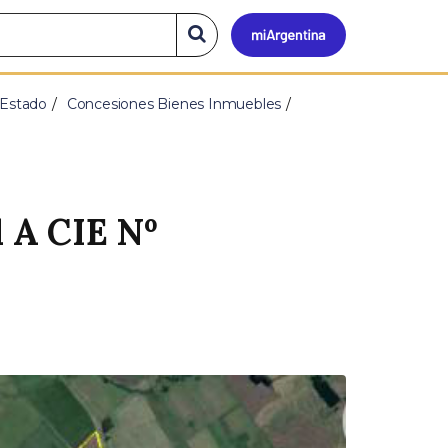
Mi
Buscar
en
el
Argen
sitio
 Estado
Concesiones Bienes Inmuebles
1 A CIE Nº