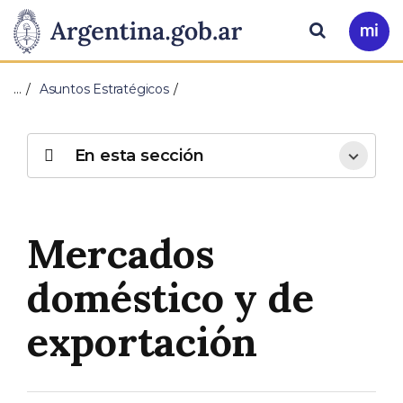
Pasar al contenido principal
Presidencia
Buscar
Ir
a
de
Mi
…
Asuntos Estratégicos
Arg
la
Nación
En esta sección
Mercados
doméstico y de
exportación