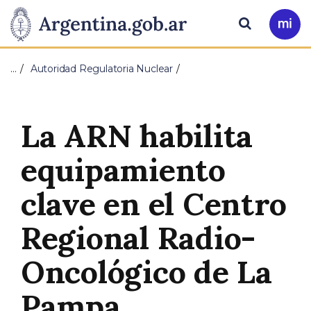
Pasar al contenido principal
Presidencia
Buscar
Ir
a
de
Mi
…
Autoridad Regulatoria Nuclear
Arg
la
Nación
La ARN habilita
equipamiento
clave en el Centro
Regional Radio-
Oncológico de La
Pampa