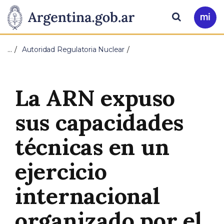
Pasar al contenido principal
Presidencia
Buscar
Ir
a
de
Mi
…
Autoridad Regulatoria Nuclear
Arg
la
Nación
La ARN expuso
sus capacidades
técnicas en un
ejercicio
internacional
organizado por el