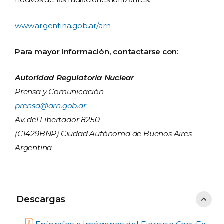
www.argentina.gob.ar/arn
Para mayor información, contactarse con:
Autoridad Regulatoria Nuclear
Prensa y Comunicación
prensa@arn.gob.ar
Av. del Libertador 8250
(C1429BNP) Ciudad Autónoma de Buenos Aires
Argentina
Descargas
Descargas