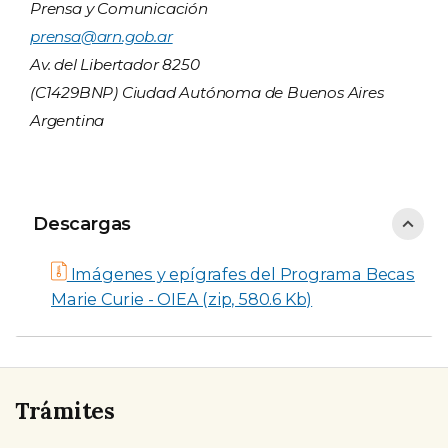
Prensa y Comunicación
prensa@arn.gob.ar
Av. del Libertador 8250
(C1429BNP) Ciudad Autónoma de Buenos Aires
Argentina
Descargas
Descargas
Imágenes y epígrafes del Programa Becas
Marie Curie - OIEA (zip, 580.6 Kb)
Trámites