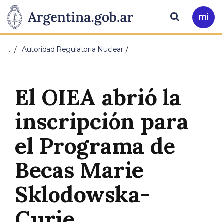
Pasar al contenido principal
Presidencia
Buscar
Ir
a
de
Mi
…
Autoridad Regulatoria Nuclear
Arg
la
Nación
El OIEA abrió la
inscripción para
el Programa de
Becas Marie
Sklodowska-
Curie