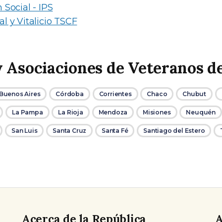
 Social - IPS
l y Vitalicio TSCF
y Asociaciones de Veteranos d
Buenos Aires
Córdoba
Corrientes
Chaco
Chubut
La Pampa
La Rioja
Mendoza
Misiones
Neuquén
San Luis
Santa Cruz
Santa Fé
Santiago del Estero
Acerca de la República
A