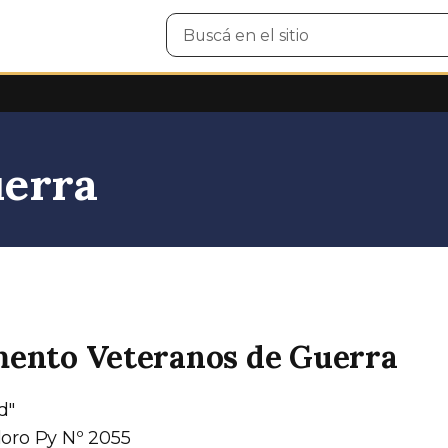
Buscar
en
el
sitio
uerra
ento Veteranos de Guerra
d"
ro Py Nº 2055