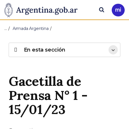
Pasar al contenido principal
Presidencia
Buscar
Ir
a
de
Mi
…
Armada Argentina
Arg
la
Nación
En esta sección
Gacetilla de
Prensa N° 1 -
15/01/23