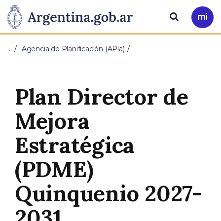
Pasar al contenido principal
Presidencia
Buscar
Ir
a
de
Mi
…
Agencia de Planificación (APla)
Arg
la
Nación
Plan Director de
Mejora
Estratégica
(PDME)
Quinquenio 2027-
2031