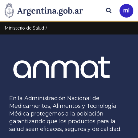
Pasar al contenido principal
Presidencia
Buscar
Ir
a
de
Mi
Ministerio de Salud
Arg
la
Nación
En la Administración Nacional de
Medicamentos, Alimentos y Tecnología
Médica protegemos a la población
garantizando que los productos para la
salud sean eficaces, seguros y de calidad.