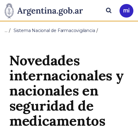
Pasar al contenido principal
Presidencia
Buscar
Ir
a
de
Mi
…
Sistema Nacional de Farmacovigilancia
Arg
la
Nación
Novedades
internacionales y
nacionales en
seguridad de
medicamentos