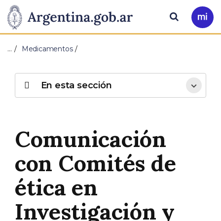
Pasar al contenido principal
Presidencia
Buscar
Ir
a
de
Mi
…
Medicamentos
Arg
la
Nación
En esta sección
Comunicación
con Comités de
ética en
Investigación y