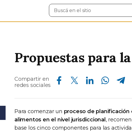
Buscar
en
el
sitio
Propuestas para la
Compartir en Facebook
Compartir en Twitter
Compartir en Linkedin
Compartir en Whatsapp
Compartir en Telegram
Compartir en
redes sociales
Para comenzar un
proceso de planificación 
alimentos en el nivel jurisdiccional
, recomen
base los cinco componentes para las activi