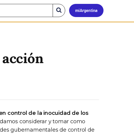
Mi
Buscar
en
el
Argen
sitio
 acción
en control de la inocuidad de los
damos considerar y tomar como
dades gubernamentales de control de