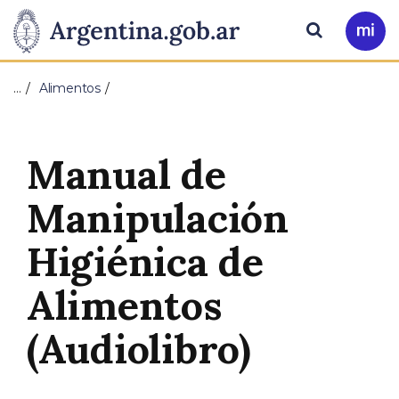
Pasar al contenido principal
Presidencia
Buscar
Ir
a
de
Mi
…
Alimentos
Arg
la
Nación
Manual de
Manipulación
Higiénica de
Alimentos
(Audiolibro)