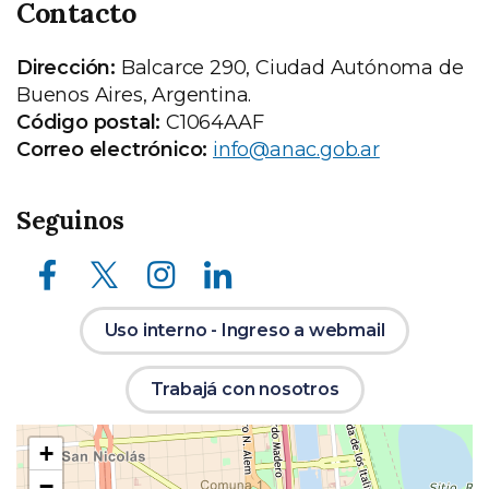
Contacto
Dirección:
Balcarce 290, Ciudad Autónoma de
Buenos Aires, Argentina.
Código postal:
C1064AAF
Correo electrónico:
info@anac.gob.ar
Seguinos
Facebook
X (ex Twitter)
Instagram
LinkedIn
Uso interno - Ingreso a webmail
Trabajá con nosotros
Ubicación
+
en
−