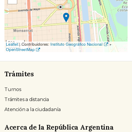
el
mapa
500 m
Leaflet
|
Contribuidores:
Instituto Geográfico Nacional
+
2000 ft
OpenStreetMap
Trámites
Turnos
Trámites a distancia
Atención a la ciudadanía
Acerca de la República Argentina