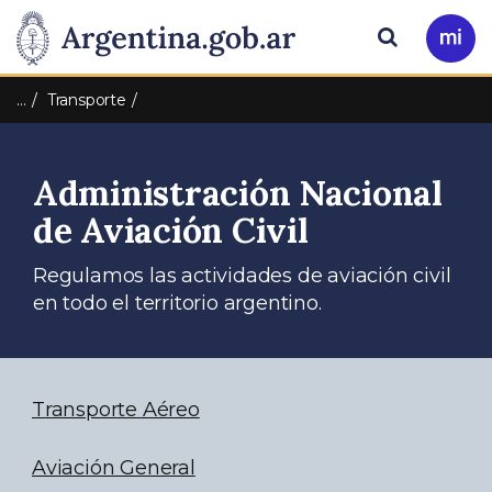
Pasar al contenido principal
Presidencia
Buscar
Ir
a
de
Mi
…
Transporte
Arg
la
Administración Nacional
Nación
de Aviación Civil
Regulamos las actividades de aviación civil
en todo el territorio argentino.
Transporte Aéreo
Aviación General