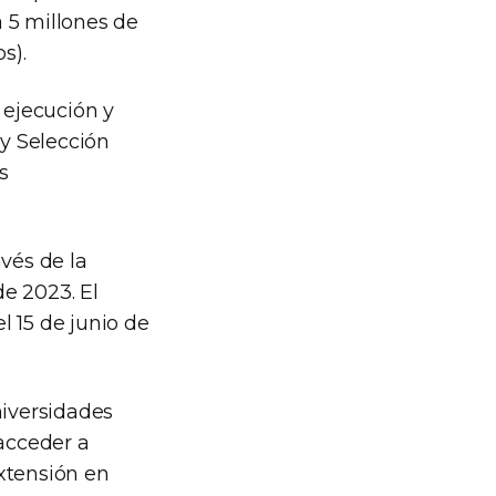
a 5 millones de
s).
 ejecución y
y Selección
s
avés de la
e 2023. El
l 15 de junio de
iversidades
acceder a
extensión en