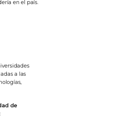
ería en el país.
niversidades
adas a las
nologías,
idad de
: