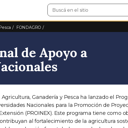
Buscar
en
el
sitio
 Pesca
FONDAGRO
nal de Apoyo a
acionales
e Agricultura, Ganadería y Pesca ha lanzado el Pr
ersidades Nacionales para la Promoción de Proyec
 Extensión (PROINEX). Este programa tiene como obj
ntribuyan al fortalecimiento de la agricultura soste