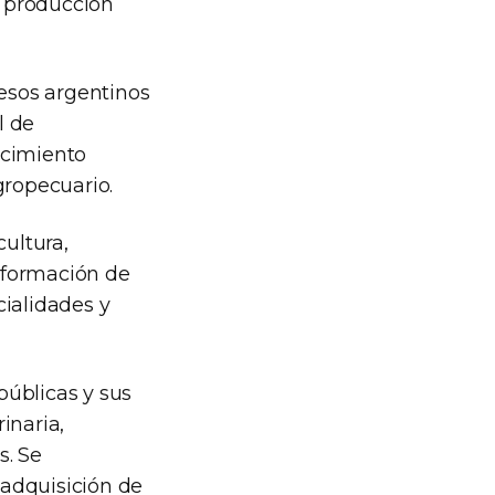
a producción
esos argentinos
l de
ocimiento
gropecuario.
cultura,
 formación de
cialidades y
públicas y sus
inaria,
s. Se
 adquisición de