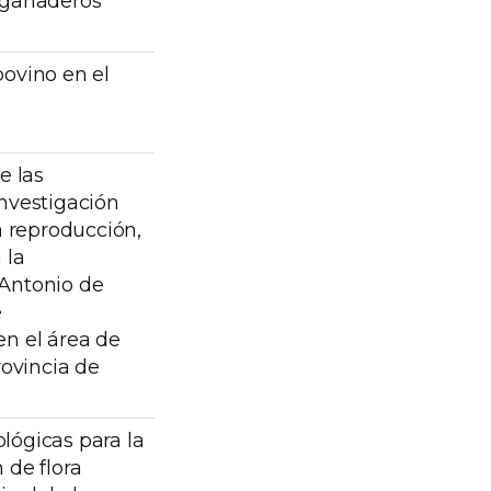
-ganaderos
bovino en el
e las
investigación
a reproducción,
 la
 Antonio de
e
en el área de
rovincia de
lógicas para la
 de flora