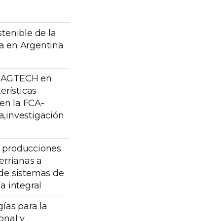
tenible de la
a en Argentina
e AGTECH en
erísticas
 en la FCA-
,investigación
 producciones
errianas a
de sistemas de
a integral
ías para la
onal y