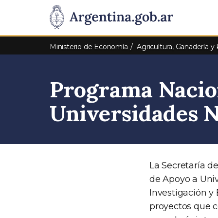
Pasar al contenido principal
Presidencia
de
Ministerio de Economía
Agricultura, Ganadería y
la
Programa Nacio
Nación
Universidades N
La Secretaría d
de Apoyo a Univ
Investigación y
proyectos que co