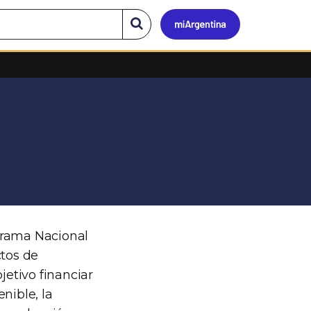
Mi
Buscar
en
el
Argen
sitio
ograma Nacional
tos de
etivo financiar
nible, la