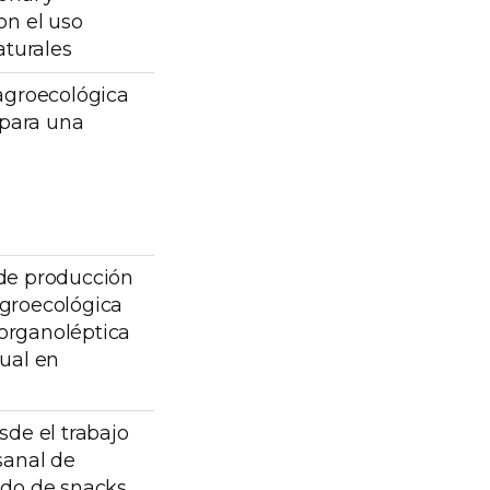
on el uso
aturales
agroecológica
 para una
de producción
groecológica
 organoléptica
ual en
sde el trabajo
sanal de
ado de snacks