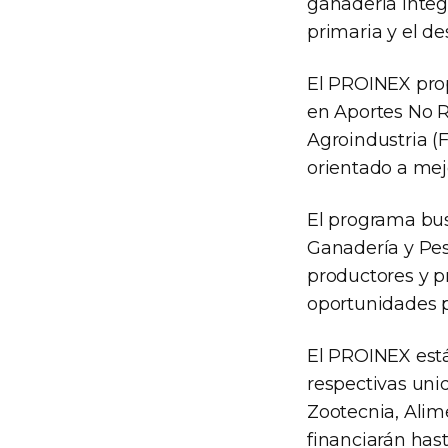
ganadería integr
primaria y el d
El PROINEX prop
en Aportes No R
Agroindustria (
orientado a mejo
El programa busc
Ganadería y Pes
productores y p
oportunidades p
El PROINEX está
respectivas uni
Zootecnia, Alim
financiarán has