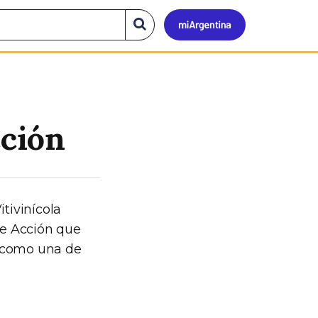
Mi
Buscar
en
el
Argen
sitio
cción
itivinícola
de Acción que
a como una de