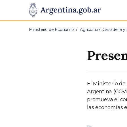
Pasar al contenido principal
Presidencia
de
Ministerio de Economía
Agricultura, Ganadería y
la
Nación
Presen
El Ministerio de
Argentina (COVI
promueva el con
las economías e