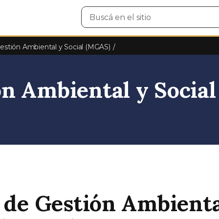
Buscar
en
el
sitio
estión Ambiental y Social (MGAS)
n Ambiental y Social
de Gestión Ambienta