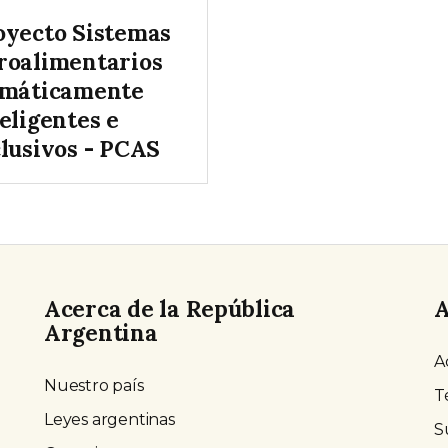
oyecto Sistemas
roalimentarios
imáticamente
eligentes e
clusivos - PCAS
Acerca de la República
A
Argentina
A
Nuestro país
T
Leyes argentinas
S