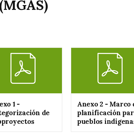
 (MGAS)
xo 1 -
Anexo 2 - Marco 
tegorización de
planificación pa
bproyectos
pueblos indigena