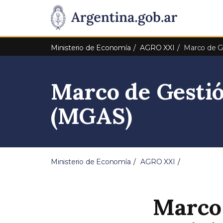
Pasar al contenido principal
Presidencia
de
Ministerio de Economía
AGRO XXI
Marco de G
la
Marco de Gestió
Nación
(MGAS)
Ministerio de Economía
AGRO XXI
Marco 