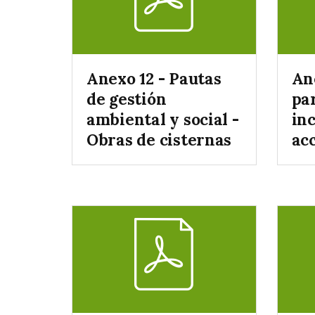
Anexo 12 - Pautas
An
de gestión
pa
ambiental y social -
in
Obras de cisternas
ac