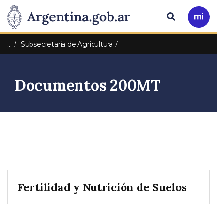
Pasar al contenido principal
Presidencia
Buscar
Ir
a
de
Mi
…
Subsecretaría de Agricultura
Arg
la
Documentos 200MT
Nación
Fertilidad y Nutrición de Suelos