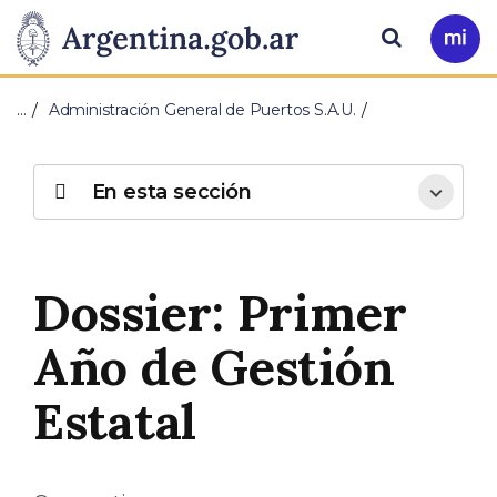
Pasar al contenido principal
Presidencia
Buscar
Ir
a
de
Mi
…
Administración General de Puertos S.A.U.
Arg
la
Nación
En esta sección
Dossier: Primer
Año de Gestión
Estatal