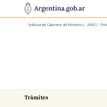
Pasar al contenido principal
Presidencia
de
Jefatura de Gabinete de Ministros
AAIP
Pro
la
Nación
Trámites