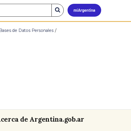
Mi
Buscar
en
el
Argen
sitio
 Bases de Datos Personales
cerca de Argentina.gob.ar