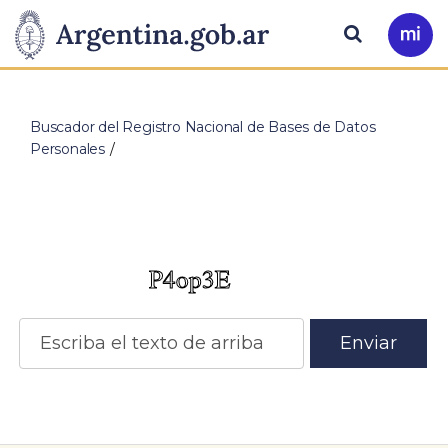
Pasar al contenido principal
Presidencia
Buscar
Ir
a
de
Mi
Arg
…
la
Buscador del Registro Nacional de Bases de Datos
Personales
Nación
Enviar