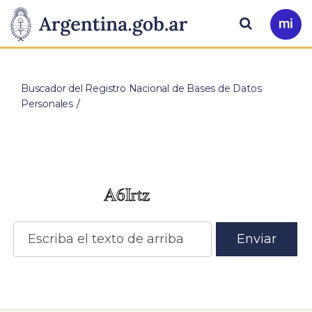
Pasar al contenido principal
Presidencia
Buscar
Ir
a
de
Mi
Arg
…
la
Buscador del Registro Nacional de Bases de Datos
Personales
Nación
Enviar